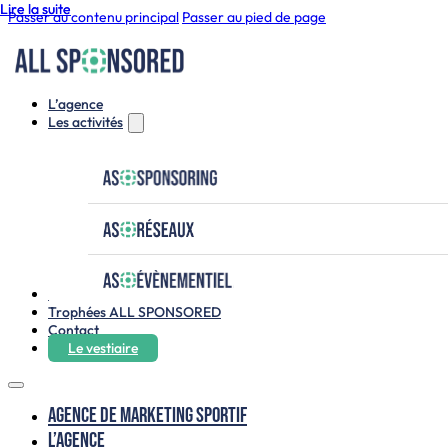
Lire la suite
Lire la suite
Passer au contenu principal
Passer au pied de page
L’agence
Les activités
Le club house
Trophées ALL SPONSORED
Contact
Le vestiaire
Agence de marketing sportif
L’agence