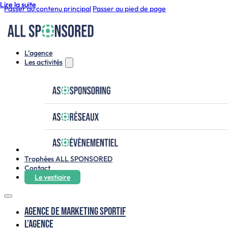
Lire la suite
Lire la suite
Passer au contenu principal
Passer au pied de page
L’agence
Les activités
Le club house
Trophées ALL SPONSORED
Contact
Le vestiaire
Agence de marketing sportif
L’agence