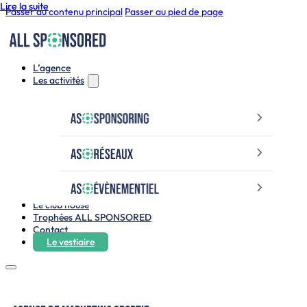
Lire la suite
Lire la suite
Passer au contenu principal
Passer au pied de page
L’agence
Les activités
Le club house
Trophées ALL SPONSORED
Contact
Le vestiaire