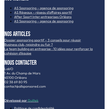
AS Sponsoring – agence de sponsoring
AS Réseaux – réseau d’affaires sportif
After Sport Inter-entreprises Orléans
AS Sponsoring – agence de sponsoring
Nos articles
Dossier sponsoring sportif – 3 conseils pour réussir
Business club, rejoindre ou fuir ?
Le team building en entreprise : 10 idées pour renforcer la
cohésion d’équipe
Nous contacter
Lab'O
1 Av. du Champ de Mars
45100 Orléans
02 38 69 80 95
contact@allsponsored.com
Développé par
Guiltek
Politique de confidentialité