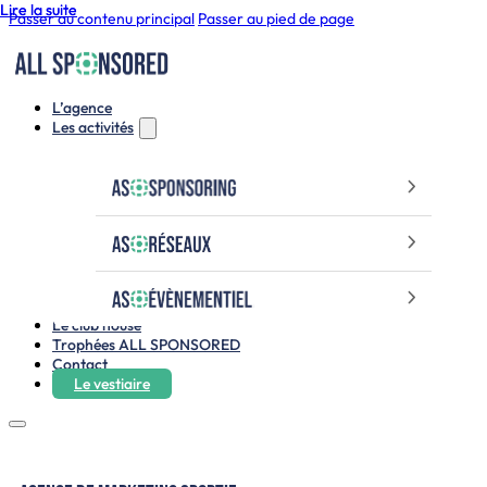
Lire la suite
Lire la suite
Passer au contenu principal
Passer au pied de page
L’agence
Les activités
Le club house
Trophées ALL SPONSORED
Contact
Le vestiaire