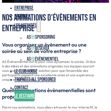
Entreprise
Nos animations d'évènements en
L’agence
Les activités
entreprise
Vous organisez un évènement ou une
soirée au sein de votre entreprise ?
AS Évènementiel est là pour vous dynamiser la soirée. Grâce
à des idées et des animations originales nos équipes sauront
Le club house
vous trouver la meilleur solution pour que l’ensemble des
participants passent une excellente sirée et une expérience
Trophées ALL SPONSORED
unique et mémorable.
Contact
Quelles animations évènementielles sont
Le vestiaire
proposées ?
Parmi nos animations, vous allez retrouver le mur interactif, le