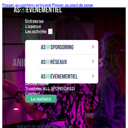
Passer au contenu principal
Passer au pied de page
Entreprise
L’agence
Les activités
Animations d'événements
entreprises
Le club house
Trophées ALL SPONSORED
Contact
Le vestiaire
Agence de marketing sportif